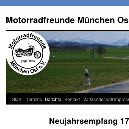
Zum
Inhalt
Motorradfreunde München Ost
springen
Start
Termine
Berichte
Kontakt
Vorstandschaft
Impres
Neujahrsempfang 17