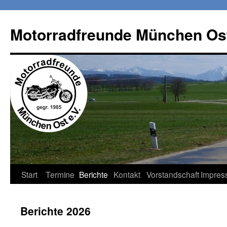
Zum
Inhalt
Motorradfreunde München Ost
springen
Start
Termine
Berichte
Kontakt
Vorstandschaft
Impres
Berichte 2026