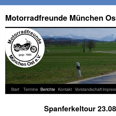
Zum
Inhalt
Motorradfreunde München Ost
springen
Start
Termine
Berichte
Kontakt
Vorstandschaft
Impres
Spanferkeltour 23.0