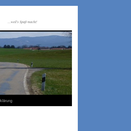
…weil's Spaß macht!
klärung