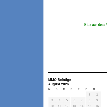
Bitte aus dem 
MMO Beiträge
August 2026
M
D
M
D
F
S
S
1
2
3
4
5
6
7
8
9
10
11
12
13
14
15
16