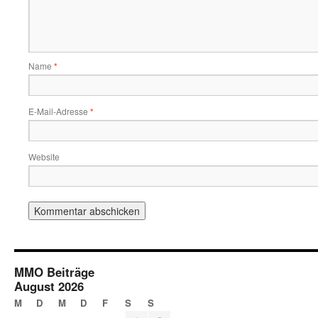
Name
*
E-Mail-Adresse
*
Website
MMO Beiträge
August 2026
M
D
M
D
F
S
S