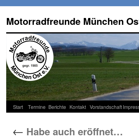
Zum
Inhalt
Motorradfreunde München Ost
springen
Start
Termine
Berichte
Kontakt
Vorstandschaft
Impres
←
Habe auch eröffnet…