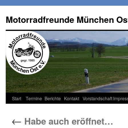
Zum
Inhalt
Motorradfreunde München Ost
springen
Start
Termine
Berichte
Kontakt
Vorstandschaft
Impres
←
Habe auch eröffnet…