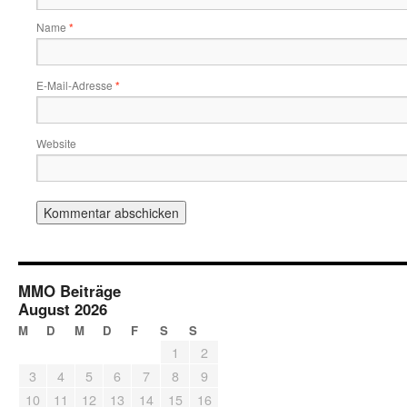
Name
*
E-Mail-Adresse
*
Website
MMO Beiträge
August 2026
M
D
M
D
F
S
S
1
2
3
4
5
6
7
8
9
10
11
12
13
14
15
16