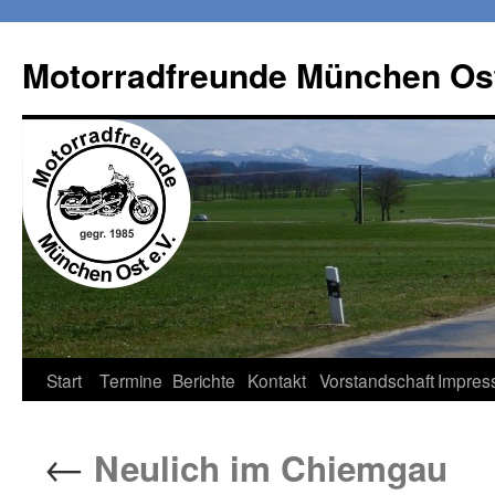
Zum
Inhalt
Motorradfreunde München Ost
springen
Start
Termine
Berichte
Kontakt
Vorstandschaft
Impres
←
Neulich im Chiemgau