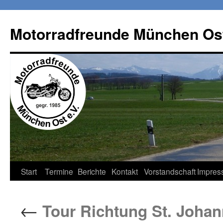
Zum
Inhalt
Motorradfreunde München Ost
springen
Start
Termine
Berichte
Kontakt
Vorstandschaft
Impres
←
Tour Richtung St. Johan