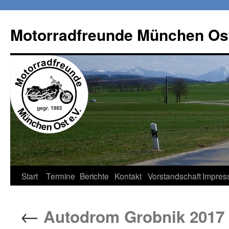
Zum
Inhalt
Motorradfreunde München Ost
springen
Start
Termine
Berichte
Kontakt
Vorstandschaft
Impres
←
Autodrom Grobnik 2017