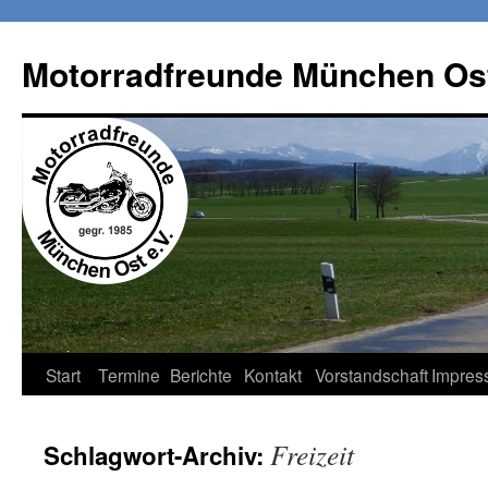
Zum
Inhalt
Motorradfreunde München Ost
springen
Start
Termine
Berichte
Kontakt
Vorstandschaft
Impres
Freizeit
Schlagwort-Archiv: