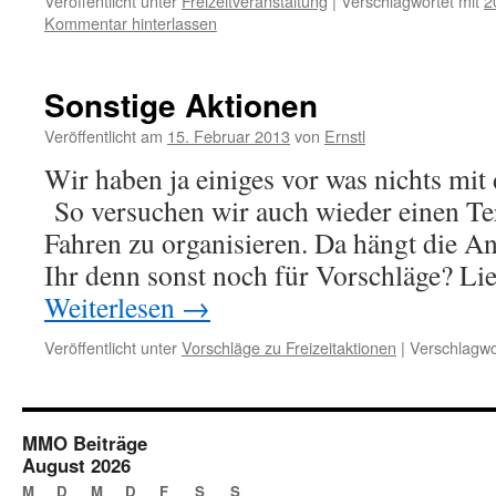
Veröffentlicht unter
Freizeitveranstaltung
|
Verschlagwortet mit
2
Kommentar hinterlassen
Sonstige Aktionen
Veröffentlicht am
15. Februar 2013
von
Ernstl
Wir haben ja einiges vor was nichts mit
So versuchen wir auch wieder einen Te
Fahren zu organisieren. Da hängt die An
Ihr denn sonst noch für Vorschläge? L
Weiterlesen
→
Veröffentlicht unter
Vorschläge zu Freizeitaktionen
|
Verschlagwo
MMO Beiträge
August 2026
M
D
M
D
F
S
S