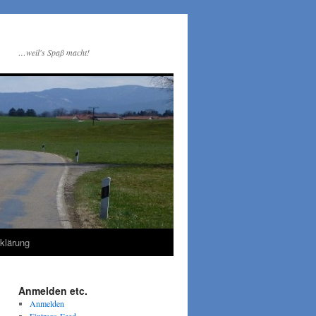
…weil's Spaß macht!
klärung
Anmelden etc.
Anmelden