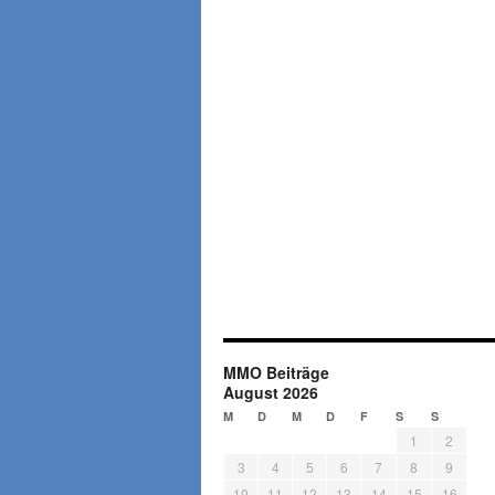
MMO Beiträge
August 2026
M
D
M
D
F
S
S
1
2
3
4
5
6
7
8
9
10
11
12
13
14
15
16