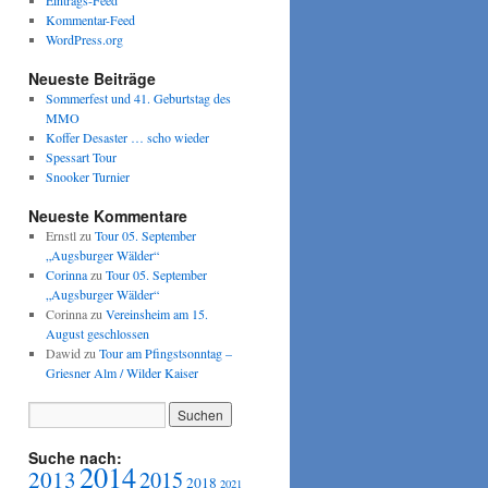
Eintrags-Feed
Kommentar-Feed
WordPress.org
Neueste Beiträge
Sommerfest und 41. Geburtstag des
MMO
Koffer Desaster … scho wieder
Spessart Tour
Snooker Turnier
Neueste Kommentare
Ernstl
zu
Tour 05. September
„Augsburger Wälder“
Corinna
zu
Tour 05. September
„Augsburger Wälder“
Corinna
zu
Vereinsheim am 15.
August geschlossen
Dawid
zu
Tour am Pfingstsonntag –
Griesner Alm / Wilder Kaiser
Suche nach:
2014
2013
2015
2018
2021