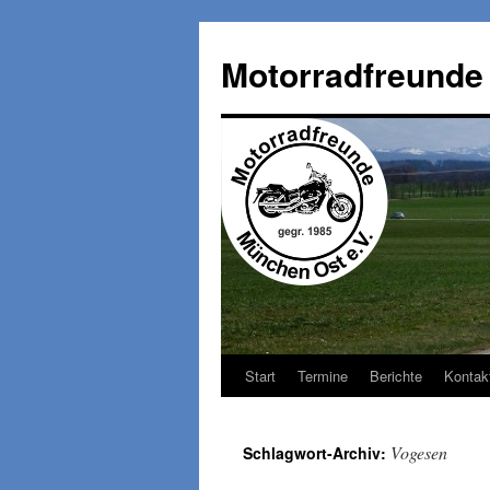
Zum
Inhalt
Motorradfreunde
springen
Start
Termine
Berichte
Kontak
Vogesen
Schlagwort-Archiv: