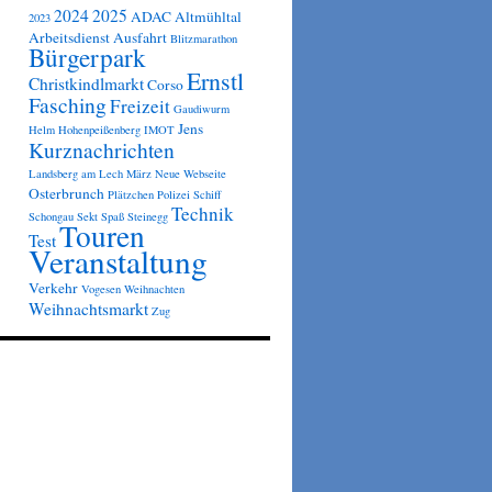
2024
2025
ADAC
Altmühltal
2023
Arbeitsdienst
Ausfahrt
Blitzmarathon
Bürgerpark
Ernstl
Christkindlmarkt
Corso
Fasching
Freizeit
Gaudiwurm
Jens
Helm
Hohenpeißenberg
IMOT
Kurznachrichten
Landsberg am Lech
März
Neue Webseite
Osterbrunch
Plätzchen
Polizei
Schiff
Technik
Schongau
Sekt
Spaß
Steinegg
Touren
Test
Veranstaltung
Verkehr
Vogesen
Weihnachten
Weihnachtsmarkt
Zug