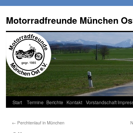
Zum
Inhalt
Motorradfreunde München Ost
springen
Start
Termine
Berichte
Kontakt
Vorstandschaft
Impres
←
Perchtenlauf in München
N