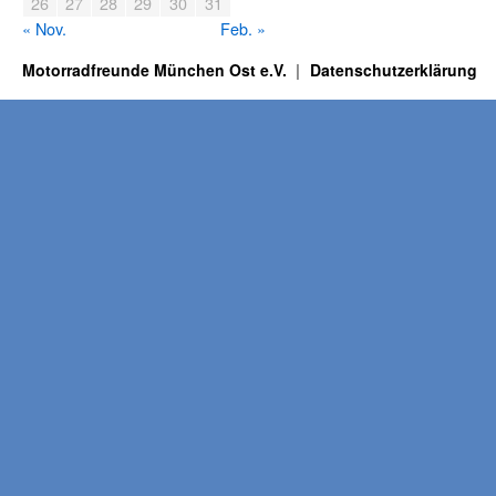
26
27
28
29
30
31
« Nov.
Feb. »
Motorradfreunde München Ost e.V.
Datenschutzerklärung