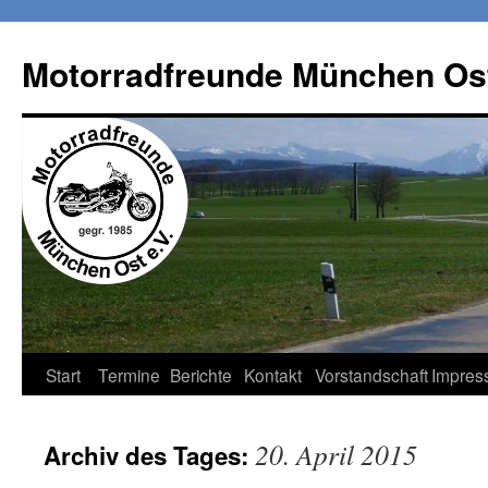
Zum
Inhalt
Motorradfreunde München Ost
springen
Start
Termine
Berichte
Kontakt
Vorstandschaft
Impres
20. April 2015
Archiv des Tages: