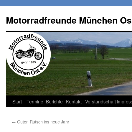
Zum
Inhalt
Motorradfreunde München Ost
springen
Start
Termine
Berichte
Kontakt
Vorstandschaft
Impres
←
Guten Rutsch ins neue Jahr