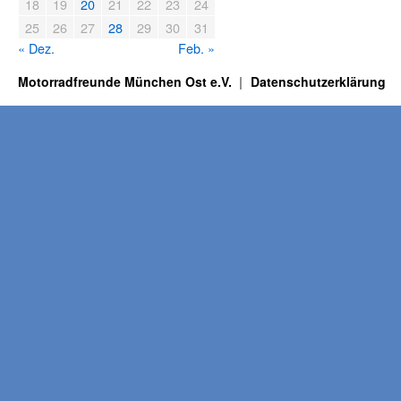
18
19
20
21
22
23
24
25
26
27
28
29
30
31
« Dez.
Feb. »
Motorradfreunde München Ost e.V.
Datenschutzerklärung