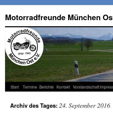
Zum
Inhalt
Motorradfreunde München Ost
springen
Start
Termine
Berichte
Kontakt
Vorstandschaft
Impres
24. September 2016
Archiv des Tages: