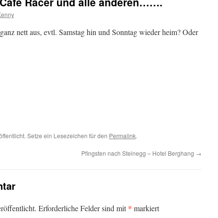
Cafe Racer und alle anderen…….
Kenny
t ganz nett aus, evtl. Samstag hin und Sonntag wieder heim? Oder
ffentlicht. Setze ein Lesezeichen für den
Permalink
.
Pfingsten nach Steinegg – Hotel Berghang
→
tar
*
öffentlicht.
Erforderliche Felder sind mit
markiert