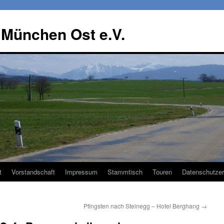
 München Ost e.V.
t
Vorstandschaft
Impressum
Stammtisch
Touren
Datenschutzer
Pfingsten nach Steinegg – Hotel Berghang
→