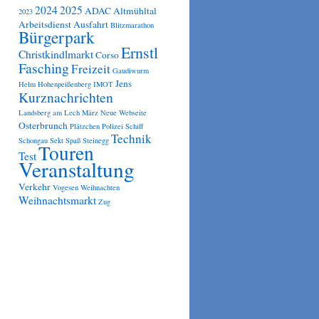
2024
2025
ADAC
Altmühltal
2023
Arbeitsdienst
Ausfahrt
Blitzmarathon
Bürgerpark
Ernstl
Christkindlmarkt
Corso
Fasching
Freizeit
Gaudiwurm
Jens
Helm
Hohenpeißenberg
IMOT
Kurznachrichten
Landsberg am Lech
März
Neue Webseite
Osterbrunch
Plätzchen
Polizei
Schiff
Technik
Schongau
Sekt
Spaß
Steinegg
Touren
Test
Veranstaltung
Verkehr
Vogesen
Weihnachten
Weihnachtsmarkt
Zug