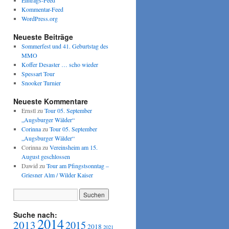
Eintrags-Feed
Kommentar-Feed
WordPress.org
Neueste Beiträge
Sommerfest und 41. Geburtstag des
MMO
Koffer Desaster … scho wieder
Spessart Tour
Snooker Turnier
Neueste Kommentare
Ernstl
zu
Tour 05. September
„Augsburger Wälder“
Corinna
zu
Tour 05. September
„Augsburger Wälder“
Corinna
zu
Vereinsheim am 15.
August geschlossen
Dawid
zu
Tour am Pfingstsonntag –
Griesner Alm / Wilder Kaiser
Suche nach:
2014
2013
2015
2018
2021