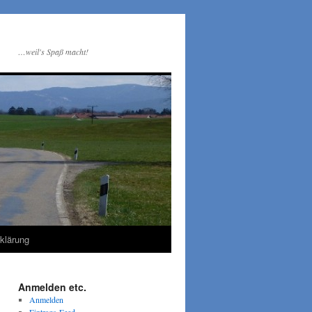
…weil's Spaß macht!
klärung
Anmelden etc.
Anmelden