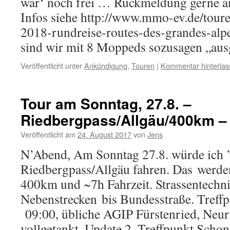
wär‘ noch frei … Rückmeldung gerne am
Infos siehe http://www.mmo-ev.de/tour
2018-rundreise-routes-des-grandes-alpe
sind wir mit 8 Moppeds sozusagen „aus
Veröffentlicht unter
Ankündigung
,
Touren
|
Kommentar hinterlas
Tour am Sonntag, 27.8. –
Riedbergpass/Allgäu/400km – 
Veröffentlicht am
24. August 2017
von
Jens
N’Abend, Am Sonntag 27.8. würde ich 
Riedbergpass/Allgäu fahren. Das werd
400km und ~7h Fahrzeit. Strassentechnis
Nebenstrecken bis Bundesstraße. Treffp
09:00, übliche AGIP Fürstenried, Neurie
vollgetankt. Update 2. Treffpunkt Sch