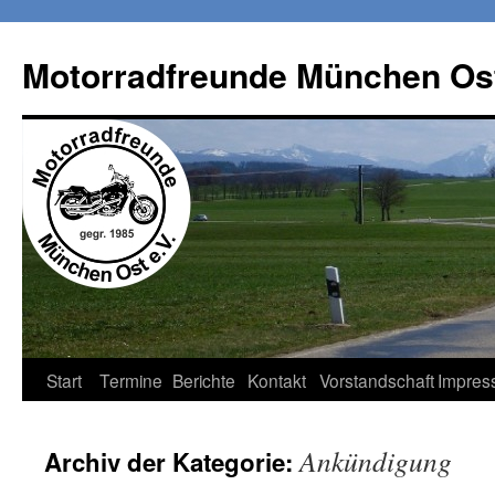
Zum
Inhalt
Motorradfreunde München Ost
springen
Start
Termine
Berichte
Kontakt
Vorstandschaft
Impres
Ankündigung
Archiv der Kategorie: