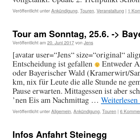
Veröffentlicht unter
Ankündigung
,
Touren
,
Veranstaltung
|
1 Ko
Tour am Sonntag, 25.6. -> Bay
Veröffentlicht am
20. Juni 2017
von
Jens
[avatar user=“Jens“ size=“original“ ali
Entscheidung ist gefallen
Entweder Al
oder Bayerischer Wald (Kramerwirt/Sa
km, nix für Leute die alle Stunde ne g
Pause erwarten. Mittagessen ist aber sch
’nen Eis am Nachmittag …
Weiterlesen
Veröffentlicht unter
Allgemein
,
Ankündigung
,
Touren
|
6 Kommen
Infos Anfahrt Steinegg