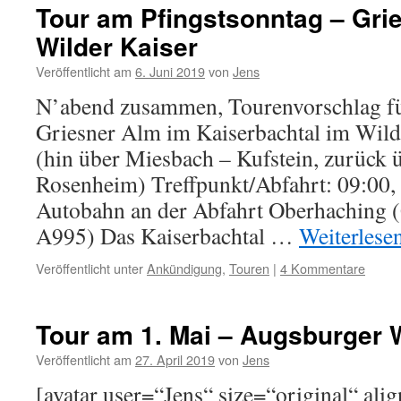
Tour am Pfingstsonntag – Grie
Wilder Kaiser
Veröffentlicht am
6. Juni 2019
von
Jens
N’abend zusammen, Tourenvorschlag fü
Griesner Alm im Kaiserbachtal im Wil
(hin über Miesbach – Kufstein, zurück 
Rosenheim) Treffpunkt/Abfahrt: 09:00, 
Autobahn an der Abfahrt Oberhaching (
A995) Das Kaiserbachtal …
Weiterlese
Veröffentlicht unter
Ankündigung
,
Touren
|
4 Kommentare
Tour am 1. Mai – Augsburger 
Veröffentlicht am
27. April 2019
von
Jens
[avatar user=“Jens“ size=“original“ ali