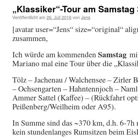
„Klassiker“-Tour am Samstag 
Veröffentlicht am
26. Juli 2016
von
Jens
[avatar user=“Jens“ size=“original“ ali
zusammen,
Samstag
Ich würde am kommenden
mit
Mariano mal eine Tour über die „Klass
Tölz – Jachenau / Walchensee – Zirler B
– Ochsengarten – Hahntennjoch – Namlo
Ammer Sattel (Kaffee) – (Rückfahrt opt
Peißenberg/Weilheim oder A95).
In Summe sind das ~370 km, d.h. 6-7h r
kein stundenlanges Rumsitzen beim Eis