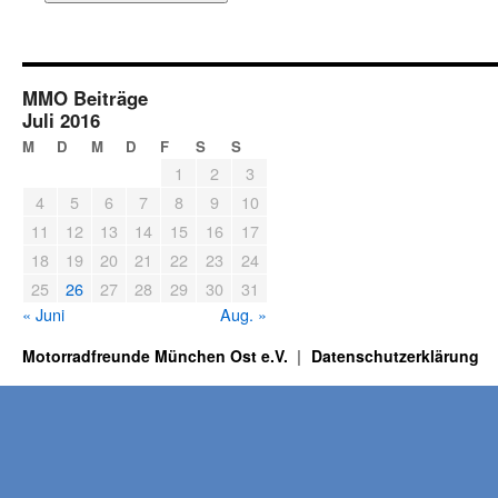
MMO Beiträge
Juli 2016
M
D
M
D
F
S
S
1
2
3
4
5
6
7
8
9
10
11
12
13
14
15
16
17
18
19
20
21
22
23
24
25
26
27
28
29
30
31
« Juni
Aug. »
Motorradfreunde München Ost e.V.
Datenschutzerklärung