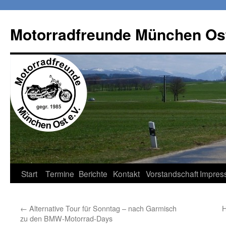
Zum
Inhalt
Motorradfreunde München Ost
springen
Start
Termine
Berichte
Kontakt
Vorstandschaft
Impres
←
Alternative Tour für Sonntag – nach Garmisch
H
zu den BMW-Motorrad-Days